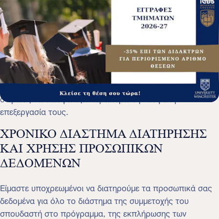
έχουμε εκ του νόμου υποχρέωση να κοινοποιούμε
προσωπικά σας δεδομένα ή έγγραφα που περιέχουν
προσωπικά σας δεδομένα σε φορολογικές ή διοικητικές
αρχές κλπ. Στις περιπτώσεις αυτές σας λαμβάνουμε
μέριμνα, ώστε η διαβίβαση να περιλαμβάνει τα ελάχιστα
απαιτούμενα προσωπικά σας δεδομένα, να
πραγματοποιείται με τον ασφαλέστερο δυνατό τρόπο και
ο τρίτος να διασφαλίζει περαιτέρω την ασφαλή
επεξεργασία τους.
ΧΡΟΝΙΚΟ ΔΙΑΣΤΗΜΑ ΔΙΑΤΗΡΗΣΗΣ
ΚΑΙ ΧΡΗΣΗΣ ΠΡΟΣΩΠΙΚΩΝ
ΔΕΔΟΜΕΝΩΝ
Είμαστε υποχρεωμένοι να διατηρούμε τα προσωπικά σας
δεδομένα για όλο το διάστημα της συμμετοχής του
σπουδαστή στο πρόγραμμα, της εκπλήρωσης των