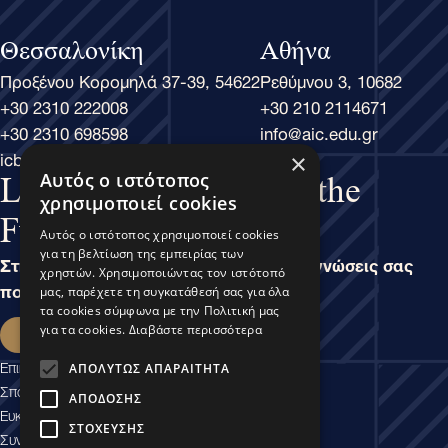
Θεσσαλονίκη
Αθήνα
Προξένου Κορομηλά 37-39, 54622
Ρεθύμνου 3, 10682
+30 2310 222008
+30 210 2114671
+30 2310 698598
info@aic.edu.gr
icbs@icbs.gr
×
Αυτός ο ιστότοπος
Learn Business, Lead the
χρησιμοποιεί cookies
Future
Αυτός ο ιστότοπος χρησιμοποιεί cookies
για τη βελτίωση της εμπειρίας των
Στην άσκηση του Μάνατζμεντ, είναι οι γνώσεις σας
χρηστών. Χρησιμοποιώντας τον ιστότοπό
που καθορίζουν τις δυνατότητές σας.
μας, παρέχετε τη συγκατάθεσή σας για όλα
τα cookies σύμφωνα με την Πολιτική μας
Εκδήλωση ενδιαφέροντος
για τα cookies.
Διαβάστε περισσότερα
Επικοινωνία
ΑΠΟΛΎΤΩΣ ΑΠΑΡΑΊΤΗΤΑ
Σπουδαστικές Υπηρεσίες
ΑΠΌΔΟΣΗΣ
Ευκαιρίες Καριέρας
ΣΤΌΧΕΥΣΗΣ
Συνεργασίες Εμπιστοσύνης