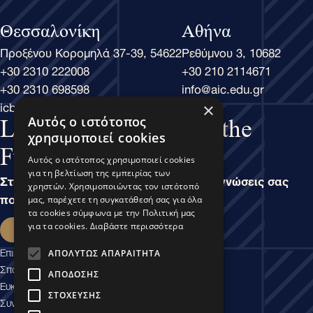
Θεσσαλονίκη
Αθήνα
Προξένου Κορομηλά 37-39, 54622
Ρεθύμνου 3, 10682
+30 2310 222008
+30 210 2114671
+30 2310 698598
info@aic.edu.gr
icbs@icbs.gr
×
Αυτός ο ιστότοπος
Learn Business, Lead the
χρησιμοποιεί cookies
Future
Αυτός ο ιστότοπος χρησιμοποιεί cookies
για τη βελτίωση της εμπειρίας των
Στην άσκηση του Μάνατζμεντ, είναι οι γνώσεις σας
χρηστών. Χρησιμοποιώντας τον ιστότοπό
που καθορίζουν τις δυνατότητές σας.
μας, παρέχετε τη συγκατάθεσή σας για όλα
τα cookies σύμφωνα με την Πολιτική μας
Εκδήλωση ενδιαφέροντος
για τα cookies.
Διαβάστε περισσότερα
Επικοινωνία
ΑΠΟΛΎΤΩΣ ΑΠΑΡΑΊΤΗΤΑ
Σπουδαστικές Υπηρεσίες
ΑΠΌΔΟΣΗΣ
Ευκαιρίες Καριέρας
ΣΤΌΧΕΥΣΗΣ
Συνεργασίες Εμπιστοσύνης