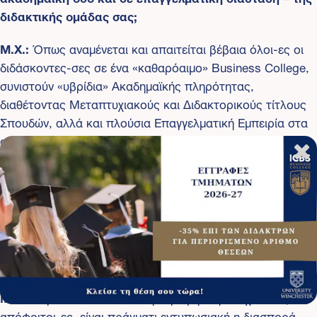
διδακτικής ομάδας σας;
Μ.Χ.:
Όπως αναμένεται και απαιτείται βέβαια όλοι-ες οι
διδάσκοντες-σες σε ένα «καθαρόαιμο» Business College,
συνιστούν «υβρίδια» Ακαδημαϊκής πληρότητας,
διαθέτοντας Μεταπτυχιακούς και Διδακτορικούς τίτλους
Σπουδών, αλλά και πλούσια Επαγγελματική Εμπειρία στα
αντικείμενά τους, αξιοποιώντας ταυτόχρονα τις
απαραίτητες δεξιότητες επικοινωνίας και διδασκαλίας
στην μετάδοση γνώσεων, τόσο μέσα από εισηγήσεις, όσο
και από τη μελέτη και ανάλυση περιπτώσεων.
Α.Α.: Μετά από μισό αιώνα απρόσκοπτης και συνεχούς
λειτουργίας σας, τι θα λέγατε για το δίκτυο αποφοίτων
σας;
Μ.Χ.:
Πέρα και πάνω από την αριθμητική -12 χιλιάδες
απόφοιτοι-ες, είναι πράγματι εντυπωσιακή η διασπορά