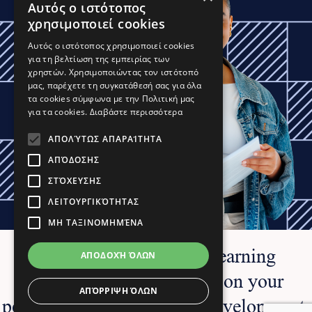
Αυτός ο ιστότοπος
χρησιμοποιεί cookies
Αυτός ο ιστότοπος χρησιμοποιεί cookies
για τη βελτίωση της εμπειρίας των
χρηστών. Χρησιμοποιώντας τον ιστότοπό
μας, παρέχετε τη συγκατάθεσή σας για όλα
τα cookies σύμφωνα με την Πολιτική μας
για τα cookies.
Διαβάστε περισσότερα
ΑΠΟΛΎΤΩΣ ΑΠΑΡΑΊΤΗΤΑ
ΑΠΌΔΟΣΗΣ
ΣΤΌΧΕΥΣΗΣ
ΛΕΙΤΟΥΡΓΙΚΌΤΗΤΑΣ
ΜΗ ΤΑΞΙΝΟΜΗΜΈΝΑ
EXPLORE OUR PROGRAMS
ICBS College offers a learning
ΑΠΟΔΟΧΉ ΌΛΩΝ
experience fully focused on your
ΑΠΌΡΡΙΨΗ ΌΛΩΝ
Request info
personal and professional development.