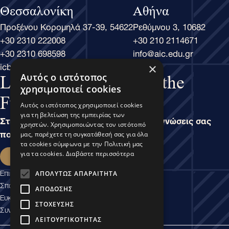
Θεσσαλονίκη
Αθήνα
Προξένου Κορομηλά 37-39, 54622
Ρεθύμνου 3, 10682
+30 2310 222008
+30 210 2114671
+30 2310 698598
info@aic.edu.gr
icbs@icbs.gr
×
Αυτός ο ιστότοπος
Learn Business, Lead the
χρησιμοποιεί cookies
Future
Αυτός ο ιστότοπος χρησιμοποιεί cookies
για τη βελτίωση της εμπειρίας των
Στην άσκηση του Μάνατζμεντ, είναι οι γνώσεις σας
χρηστών. Χρησιμοποιώντας τον ιστότοπό
που καθορίζουν τις δυνατότητές σας.
μας, παρέχετε τη συγκατάθεσή σας για όλα
τα cookies σύμφωνα με την Πολιτική μας
Εκδήλωση ενδιαφέροντος
για τα cookies.
Διαβάστε περισσότερα
Επικοινωνία
ΑΠΟΛΎΤΩΣ ΑΠΑΡΑΊΤΗΤΑ
Σπουδαστικές Υπηρεσίες
ΑΠΌΔΟΣΗΣ
Ευκαιρίες Καριέρας
ΣΤΌΧΕΥΣΗΣ
Συνεργασίες Εμπιστοσύνης
ΛΕΙΤΟΥΡΓΙΚΌΤΗΤΑΣ