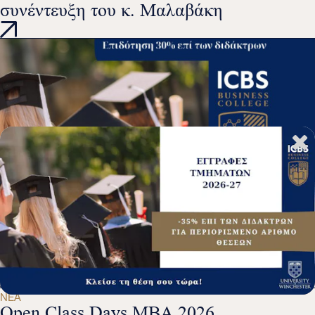
συνέντευξη του κ. Μαλαβάκη
ΝΈΑ
Εγγραφές ΜΒΑ Τμήματα Φεβρουαρίου
2026
ΝΈΑ
Open Class Days MBA 2026