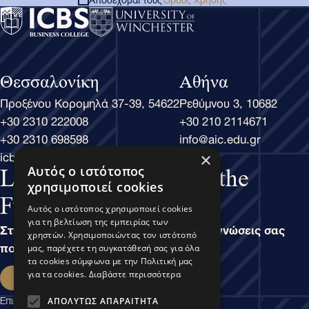
Θεσσαλονίκη
Αθήνα
Προξένου Κορομηλά 37-39, 54622
Ρεθύμνου 3, 10682
+30 2310 222008
+30 210 2114671
+30 2310 698598
info@aic.edu.gr
icbs@icbs.gr
×
Αυτός ο ιστότοπος
Learn Business, Lead the
χρησιμοποιεί cookies
Future
Αυτός ο ιστότοπος χρησιμοποιεί cookies
για τη βελτίωση της εμπειρίας των
Στην άσκηση του Μάνατζμεντ, είναι οι γνώσεις σας
χρηστών. Χρησιμοποιώντας τον ιστότοπό
που καθορίζουν τις δυνατότητές σας.
μας, παρέχετε τη συγκατάθεσή σας για όλα
τα cookies σύμφωνα με την Πολιτική μας
Εκδήλωση ενδιαφέροντος
για τα cookies.
Διαβάστε περισσότερα
Επικοινωνία
ΑΠΟΛΎΤΩΣ ΑΠΑΡΑΊΤΗΤΑ