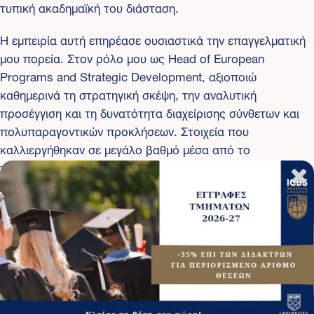
τυπική ακαδημαϊκή του διάσταση.
Η εμπειρία αυτή επηρέασε ουσιαστικά την επαγγελματική
μου πορεία. Στον ρόλο μου ως Head of European
Programs and Strategic Development, αξιοποιώ
καθημερινά τη στρατηγική σκέψη, την αναλυτική
προσέγγιση και τη δυνατότητα διαχείρισης σύνθετων και
πολυπαραγοντικών προκλήσεων. Στοιχεία που
καλλιεργήθηκαν σε μεγάλο βαθμό μέσα από το
πρόγραμμα σπουδών.
Η πραγματική αξία του πτυχίου είναι διπλή: αφενός
λειτουργεί ως ισχυρό ακαδημαϊκό και επαγγελματικό
εφόδιο, αφετέρου καλλιεργεί έναν τρόπο σκέψης που
επιτρέπει την εις βάθος κατανόηση, την ανάλυση και τη
στρατηγική προσέγγιση της σύγχρονης επαγγελματικής
πραγματικότητας.